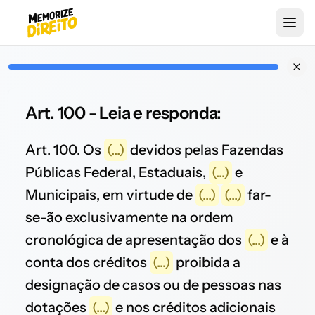
Art. 100 - Leia e responda:
Art. 100. Os
(...)
devidos pelas Fazendas
Públicas Federal, Estaduais,
(...)
e
Municipais, em virtude de
(...)
(...)
far-
se-ão exclusivamente na ordem
cronológica de apresentação dos
(...)
e à
conta dos créditos
(...)
proibida a
designação de casos ou de pessoas nas
dotações
(...)
e nos créditos adicionais