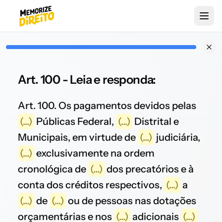
Art. 100 - Leia e responda:
Art. 100. Os pagamentos devidos pelas
(...)
Públicas Federal,
(...)
Distrital e
Municipais, em virtude de
(...)
judiciária,
(...)
exclusivamente na ordem
cronológica de
(...)
dos precatórios e à
conta dos créditos respectivos,
(...)
a
(...)
de
(...)
ou de pessoas nas dotações
orçamentárias e nos
(...)
adicionais
(...)