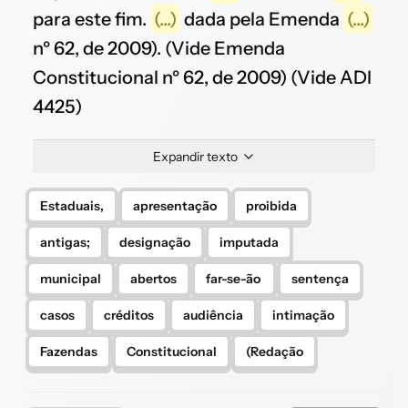
para este fim.
(...)
dada pela Emenda
(...)
nº 62, de 2009). (Vide Emenda
Constitucional nº 62, de 2009) (Vide ADI
4425)
Expandir texto
Estaduais,
apresentação
proibida
antigas;
designação
imputada
municipal
abertos
far-se-ão
sentença
casos
créditos
audiência
intimação
Fazendas
Constitucional
(Redação