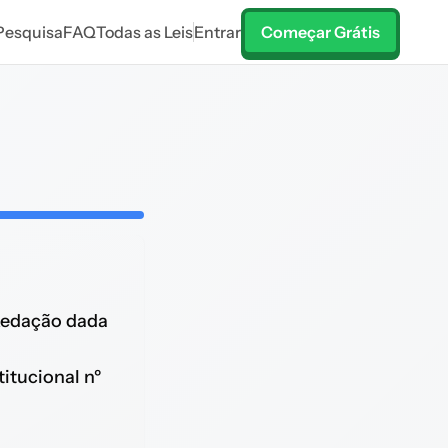
Pesquisa
FAQ
Todas as Leis
Entrar
Começar Grátis
edação dada
itucional nº