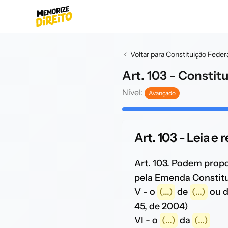
Voltar para Constituição Feder
Art. 103 - Constit
Nível:
Avançado
Art. 103 - Leia e
Art. 103. Podem prop
pela Emenda Constituc
V - o
(...)
de
(...)
ou d
45, de 2004)
VI - o
(...)
da
(...)