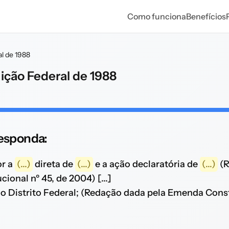
Como funciona
Benefícios
al de 1988
uição Federal de 1988
 responda:
or a
(...)
direta de
(...)
e a ação declaratória de
(...)
(R
ional nº 45, de 2004) [...]
o Distrito Federal; (Redação dada pela Emenda Const