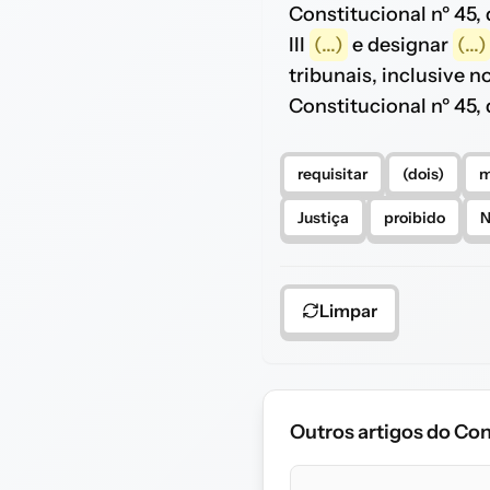
Constitucional nº 45,
III
(...)
e designar
(...)
tribunais, inclusive 
Constitucional nº 45,
requisitar
(dois)
m
Justiça
proibido
N
Limpar
Outros artigos do Con