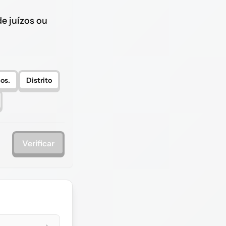
de juízos ou
ios.
Distrito
Verificar