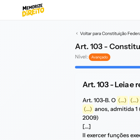
Voltar para Constituição Feder
Art. 103 - Constit
Nível:
Avançado
Art. 103 - Leia e
Art. 103-B. O
(...)
(...)
(...)
anos, admitida 1
2009)
[...]
II exercer funções ex