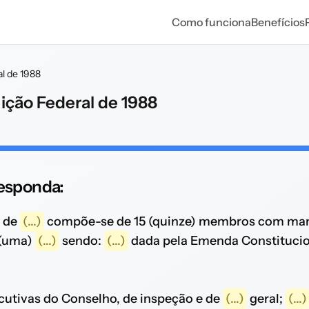
Como funciona
Benefícios
al de 1988
uição Federal de 1988
 responda:
de
(...)
compõe-se de 15 (quinze) membros com man
 (uma)
(...)
sendo:
(...)
dada pela Emenda Constitucion
ecutivas do Conselho, de inspeção e de
(...)
geral;
(...)