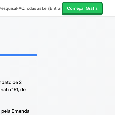
Pesquisa
FAQ
Todas as Leis
Entrar
Começar Grátis
dato de 2
al nº 61, de
pela Emenda