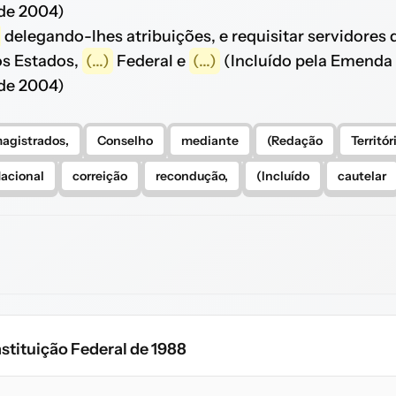
 de 2004)
delegando-lhes atribuições, e requisitar servidores 
nos Estados,
(...)
Federal e
(...)
(Incluído pela Emenda
 de 2004)
agistrados,
Conselho
mediante
(Redação
Territór
acional
correição
recondução,
(Incluído
cautelar
stituição Federal de 1988