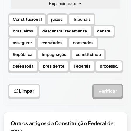
Expandir texto
Constitucional
juízes,
Tribunais
brasileiros
descentralizadamente,
dentre
assegurar
recrutados,
nomeados
República
impugnação
constituindo
defensoria
presidente
Federais
processo.
Limpar
Verificar
Outros artigos do Constituição Federal de