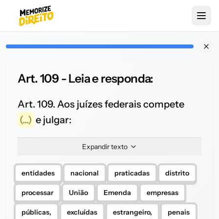
Art. 109 - Leia e responda:
Art. 109. Aos juízes federais compete
(...)
e julgar:
Expandir texto
entidades
nacional
praticadas
distrito
processar
União
Emenda
empresas
públicas,
excluídas
estrangeiro,
penais