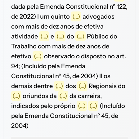
dada pela Emenda Constitucional nº 122,
de 2022) I um quinto
(...)
advogados
com mais de dez anos de efetiva
atividade
(...)
e
(...)
do
(...)
Público do
Trabalho com mais de dez anos de
efetivo
(...)
observado o disposto no art.
94; (Incluído pela Emenda
Constitucional nº 45, de 2004) II os
demais dentre
(...)
dos
(...)
Regionais do
(...)
oriundos da
(...)
da carreira,
indicados pelo próprio
(...)
(...)
(Incluído
pela Emenda Constitucional nº 45, de
2004)