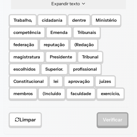
Expandir texto
Trabalho,
cidadania
dentre
Ministério
competência
Emenda
Tribunais
federação
reputação
(Redação
magistratura
Presidente
Tribunal
escolhidos
Superior.
profissional
Constitucional
lei
aprovação
juízes
membros
(Incluído
faculdade
exercício,
Limpar
Verificar