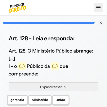
Art. 128 - Leia e responda:
Art. 128. O Ministério Público abrange:
[...]
I - o
(...)
Público da
(...)
que
compreende:
Expandir texto
garantia
Ministério
União,