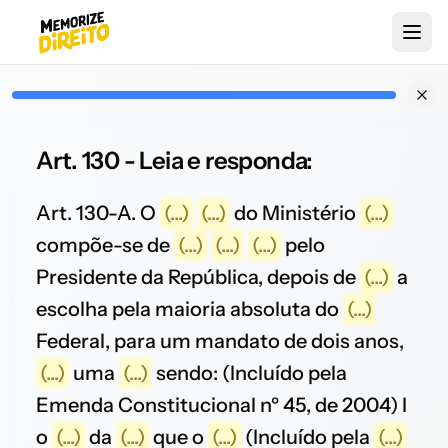
Art. 130 - Leia e responda:
Art. 130-A. O
(...)
(...)
do Ministério
(...)
compõe-se de
(...)
(...)
(...)
pelo
Presidente da República, depois de
(...)
a
escolha pela maioria absoluta do
(...)
Federal, para um mandato de dois anos,
(...)
uma
(...)
sendo: (Incluído pela
Emenda Constitucional nº 45, de 2004) I
o
(...)
da
(...)
que o
(...)
(Incluído pela
(...)