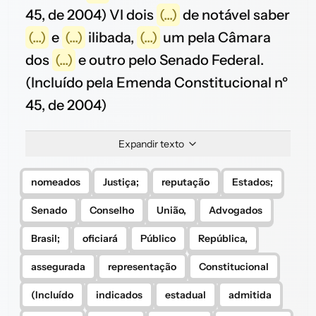
45, de 2004) VI dois
(...)
de notável saber
(...)
e
(...)
ilibada,
(...)
um pela Câmara
dos
(...)
e outro pelo Senado Federal.
(Incluído pela Emenda Constitucional nº
45, de 2004)
Expandir texto
nomeados
Justiça;
reputação
Estados;
Senado
Conselho
União,
Advogados
Brasil;
oficiará
Público
República,
assegurada
representação
Constitucional
(Incluído
indicados
estadual
admitida