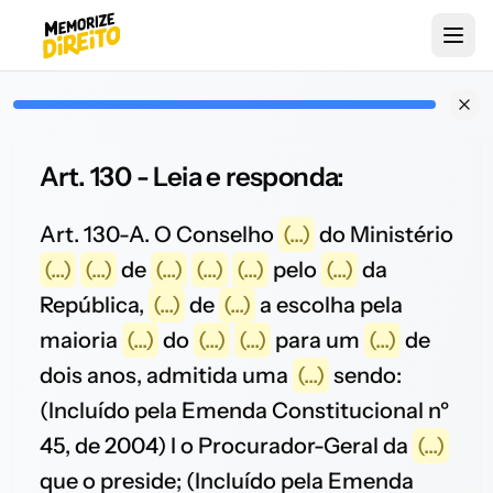
Art. 130 - Leia e responda:
Art. 130-A. O Conselho
(...)
do Ministério
(...)
(...)
de
(...)
(...)
(...)
pelo
(...)
da
República,
(...)
de
(...)
a escolha pela
maioria
(...)
do
(...)
(...)
para um
(...)
de
dois anos, admitida uma
(...)
sendo:
(Incluído pela Emenda Constitucional nº
45, de 2004) I o Procurador-Geral da
(...)
que o preside; (Incluído pela Emenda