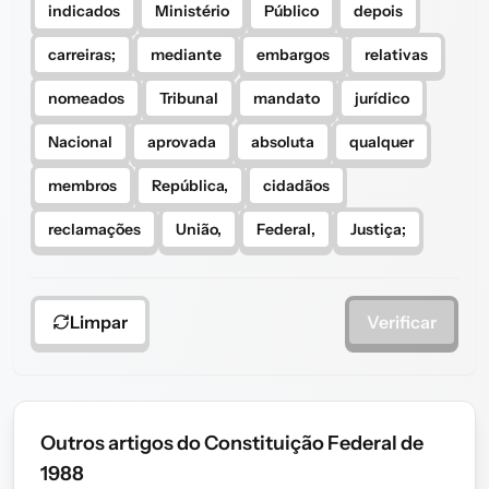
indicados
Ministério
Público
depois
carreiras;
mediante
embargos
relativas
nomeados
Tribunal
mandato
jurídico
Nacional
aprovada
absoluta
qualquer
membros
República,
cidadãos
reclamações
União,
Federal,
Justiça;
Limpar
Verificar
Outros artigos do Constituição Federal de
1988