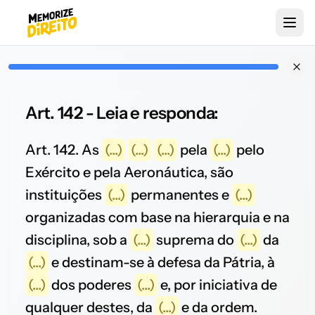
Art. 142 - Leia e responda:
Art. 142. As
(...)
(...)
(...)
pela
(...)
pelo
Exército e pela Aeronáutica, são
instituições
(...)
permanentes e
(...)
organizadas com base na hierarquia e na
disciplina, sob a
(...)
suprema do
(...)
da
(...)
e destinam-se à defesa da Pátria, à
(...)
dos poderes
(...)
e, por iniciativa de
qualquer destes, da
(...)
e da ordem.