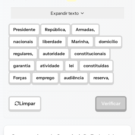
Expandir texto
Presidente
República,
Armadas,
nacionais
liberdade
Marinha,
domicílio
regulares,
autoridade
constitucionais
garantia
atividade
lei
constituídas
Forças
emprego
audiência
reserva,
Limpar
Verificar