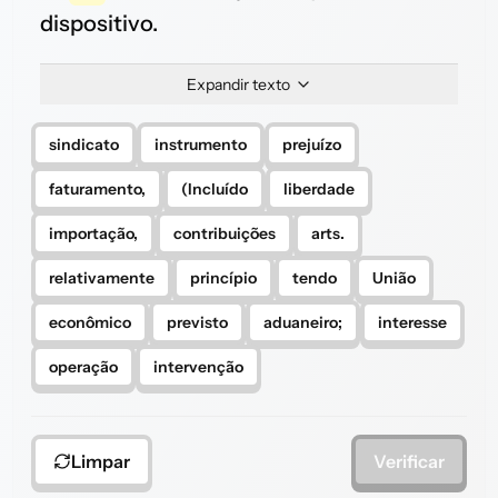
dispositivo.
Expandir texto
sindicato
instrumento
prejuízo
faturamento,
(Incluído
liberdade
importação,
contribuições
arts.
relativamente
princípio
tendo
União
econômico
previsto
aduaneiro;
interesse
operação
intervenção
Limpar
Verificar