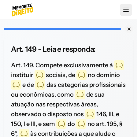
Art. 149 - Leia e responda:
Art. 149. Compete exclusivamente à
(...)
instituir
(...)
sociais, de
(...)
no domínio
(...)
e de
(...)
das categorias profissionais
ou econômicas, como
(...)
de sua
atuação nas respectivas áreas,
observado o disposto nos
(...)
146, III, e
150, I e III, e sem
(...)
do
(...)
no art. 195, §
6º,
(...)
às contribuições a que alude o