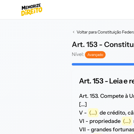
Voltar para Constituição Feder
Art. 153 - Constit
Nível:
Avançado
Art. 153 - Leia e 
Art. 153. Compete à U
[...]
V -
(...)
de crédito, câ
VI - propriedade
(...)
VII - grandes fortuna