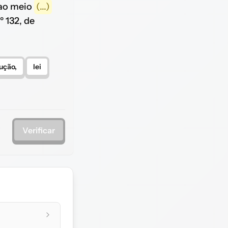
 ao meio
(...)
 132, de
ução,
lei
Verificar