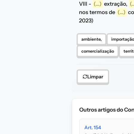
VIII -
(...)
extração,
(.
nos termos de
(...)
co
2023)
ambiente,
importaçã
comercialização
territ
Limpar
Outros artigos do Con
Art. 154