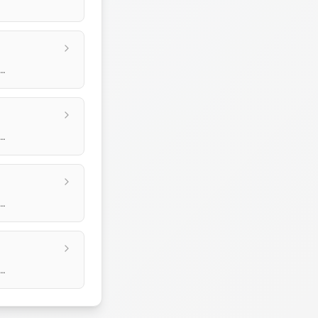
..
..
..
..