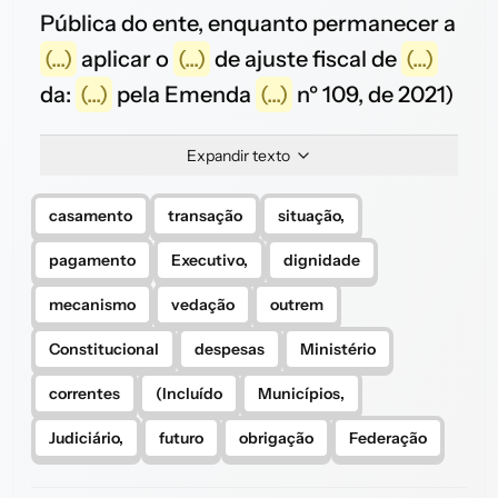
Pública do ente, enquanto permanecer a
(...)
aplicar o
(...)
de ajuste fiscal de
(...)
da:
(...)
pela Emenda
(...)
nº 109, de 2021)
Expandir texto
casamento
transação
situação,
pagamento
Executivo,
dignidade
mecanismo
vedação
outrem
Constitucional
despesas
Ministério
correntes
(Incluído
Municípios,
Judiciário,
futuro
obrigação
Federação