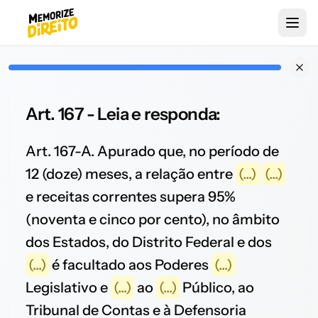
Art. 167 - Leia e responda:
Art. 167-A. Apurado que, no período de
12 (doze) meses, a relação entre
(...)
(...)
e receitas correntes supera 95%
(noventa e cinco por cento), no âmbito
dos Estados, do Distrito Federal e dos
(...)
é facultado aos Poderes
(...)
Legislativo e
(...)
ao
(...)
Público, ao
Tribunal de Contas e à Defensoria