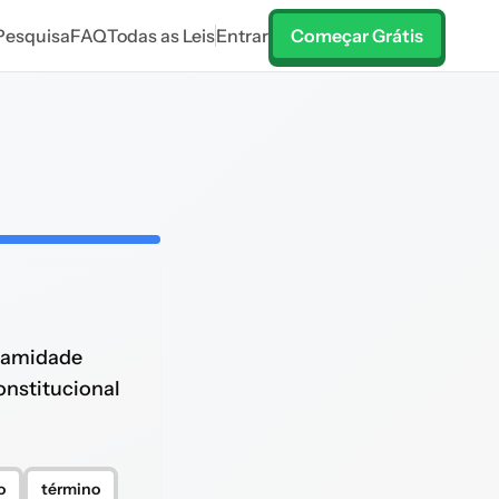
Pesquisa
FAQ
Todas as Leis
Entrar
Começar Grátis
lamidade
nstitucional
o
término