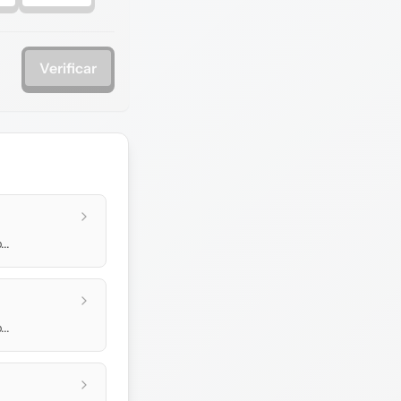
Verificar
..
..