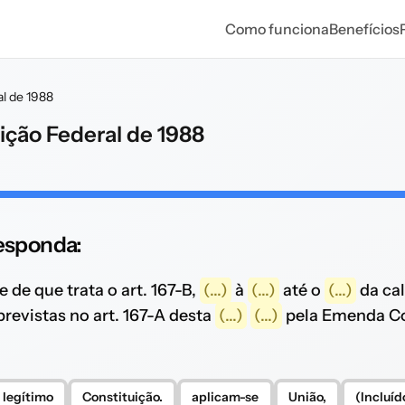
Como funciona
Benefícios
al de 1988
uição Federal de 1988
responda:
e de que trata o art. 167-B,
(...)
à
(...)
até o
(...)
da ca
previstas no art. 167-A desta
(...)
(...)
pela Emenda Co
legítimo
Constituição.
aplicam-se
União,
(Incluíd