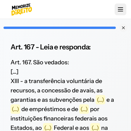
Art. 167 - Leia e responda:
Art. 167. São vedados:
[...]
XIII - a transferência voluntária de
recursos, a concessão de avais, as
garantias e as subvenções pela
(...)
e a
(...)
de empréstimos e de
(...)
por
instituições financeiras federais aos
Estados, ao
(...)
Federal e aos
(...)
na