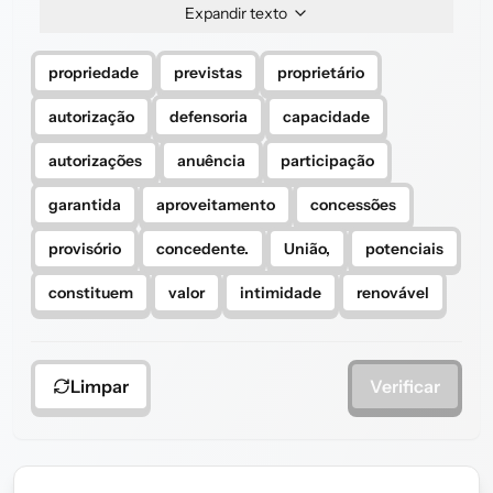
Expandir texto
propriedade
previstas
proprietário
autorização
defensoria
capacidade
autorizações
anuência
participação
garantida
aproveitamento
concessões
provisório
concedente.
União,
potenciais
constituem
valor
intimidade
renovável
Limpar
Verificar