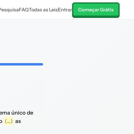
Pesquisa
FAQ
Todas as Leis
Entrar
Começar Grátis
tema único de
do
(...)
as