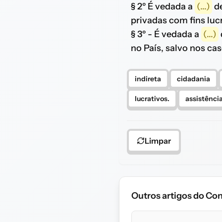
§ 2º É vedada a
(...)
de
privadas com fins luc
§ 3º - É vedada a
(...)
no País, salvo nos ca
indireta
cidadania
lucrativos.
assistênci
Limpar
Outros artigos do Con