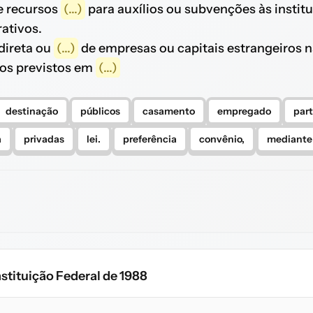
 recursos
(...)
para auxílios ou subvenções às instit
rativos.
direta ou
(...)
de empresas ou capitais estrangeiros 
sos previstos em
(...)
destinação
públicos
casamento
empregado
par
a
privadas
lei.
preferência
convênio,
mediante
stituição Federal de 1988