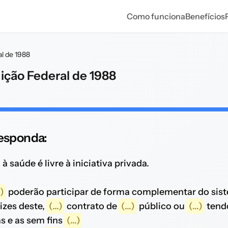
Como funciona
Benefícios
al de 1988
uição Federal de 1988
 responda:
 à saúde é livre à iniciativa privada.
.)
poderão participar de forma complementar do sis
izes deste,
(...)
contrato de
(...)
público ou
(...)
ten
as e as sem fins
(...)