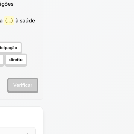
uições
na
(...)
à saúde
ticipação
direito
Verificar