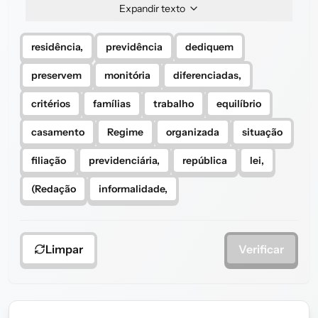
Expandir texto
residência,
previdência
dediquem
preservem
monitória
diferenciadas,
critérios
famílias
trabalho
equilíbrio
casamento
Regime
organizada
situação
filiação
previdenciária,
república
lei,
(Redação
informalidade,
Limpar
Verificar