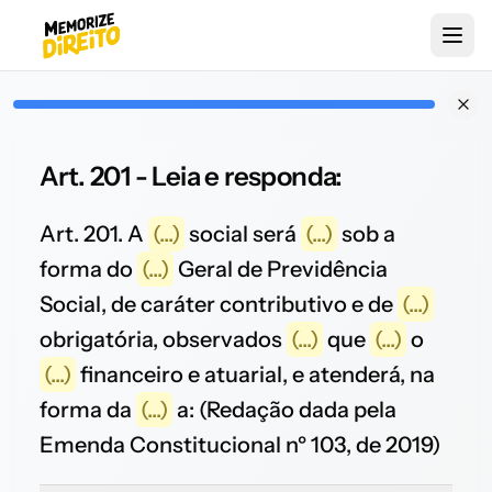
Art. 201 - Leia e responda:
Art. 201. A
(...)
social será
(...)
sob a
forma do
(...)
Geral de Previdência
Social, de caráter contributivo e de
(...)
obrigatória, observados
(...)
que
(...)
o
(...)
financeiro e atuarial, e atenderá, na
forma da
(...)
a: (Redação dada pela
Emenda Constitucional nº 103, de 2019)