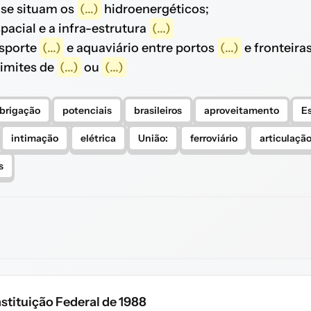
 se situam os
(...)
hidroenergéticos;
pacial e a infra-estrutura
(...)
nsporte
(...)
e aquaviário entre portos
(...)
e fronteira
imites de
(...)
ou
(...)
brigação
potenciais
brasileiros
aproveitamento
E
intimação
elétrica
União:
ferroviário
articulaçã
s
stituição Federal de 1988