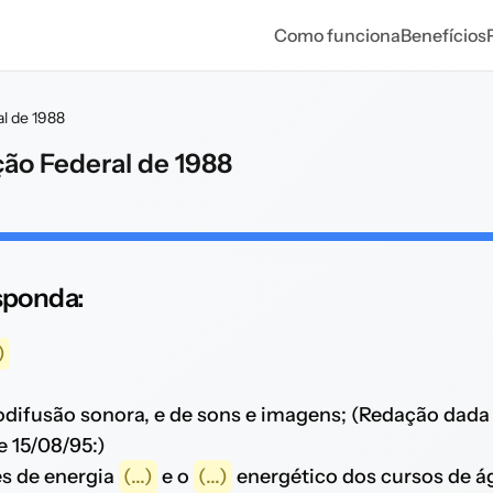
Como funciona
Benefícios
al de 1988
ição Federal de 1988
esponda:
)
iodifusão sonora, e de sons e imagens; (Redação dad
e 15/08/95:)
es de energia
(...)
e o
(...)
energético dos cursos de 