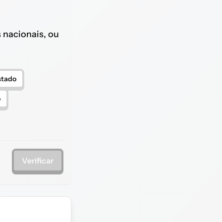
s nacionais, ou
stado
o
Verificar