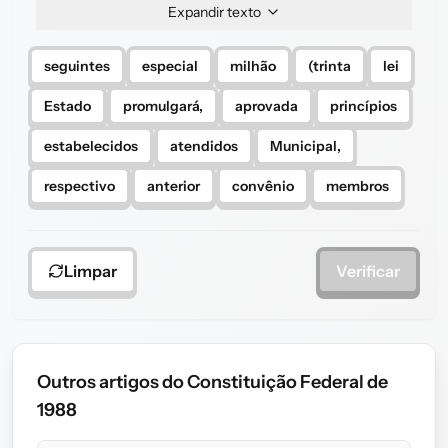
Expandir texto
seguintes
especial
milhão
(trinta
lei
Estado
promulgará,
aprovada
princípios
estabelecidos
atendidos
Municipal,
respectivo
anterior
convênio
membros
Limpar
Verificar
Outros artigos do Constituição Federal de
1988