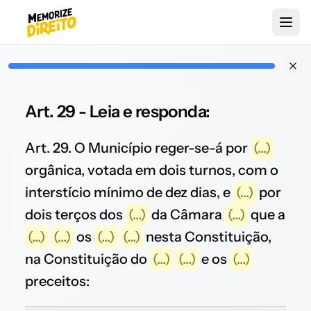
Art. 29 - Leia e responda:
Art. 29. O Município reger-se-á por
(...)
orgânica, votada em dois turnos, com o
interstício mínimo de dez dias, e
(...)
por
dois terços dos
(...)
da Câmara
(...)
que a
(...)
(...)
os
(...)
(...)
nesta Constituição,
na Constituição do
(...)
(...)
e os
(...)
preceitos: