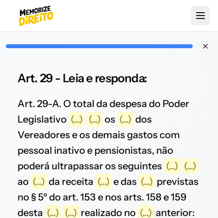
Art. 29 - Leia e responda:
Art. 29-A. O total da despesa do Poder
Legislativo
(...)
(...)
os
(...)
dos
Vereadores e os demais gastos com
pessoal inativo e pensionistas, não
poderá ultrapassar os seguintes
(...)
(...)
ao
(...)
da receita
(...)
e das
(...)
previstas
no § 5º do art. 153 e nos arts. 158 e 159
desta
(...)
(...)
realizado no
(...)
anterior: