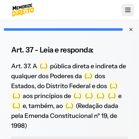
Art. 37 - Leia e responda:
Art. 37. A
(...)
pública direta e indireta de
qualquer dos Poderes da
(...)
dos
Estados, do Distrito Federal e dos
(...)
(...)
aos princípios de
(...)
(...)
(...)
(...)
e
(...)
e, também, ao
(...)
(Redação dada
pela Emenda Constitucional nº 19, de
1998)