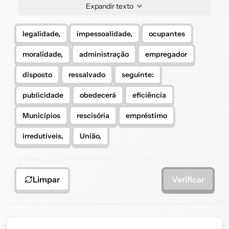
Expandir texto
legalidade,
impessoalidade,
ocupantes
moralidade,
administração
empregador
disposto
ressalvado
seguinte:
publicidade
obedecerá
eficiência
Municípios
rescisória
empréstimo
irredutíveis,
União,
Limpar
Verificar