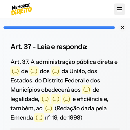
Art. 37 - Leia e responda:
Art. 37. A administração pública direta e
(...)
de
(...)
dos
(...)
da União, dos
Estados, do Distrito Federal e dos
Municípios obedecerá aos
(...)
de
legalidade,
(...)
(...)
(...)
e eficiência e,
também, ao
(...)
(Redação dada pela
Emenda
(...)
nº 19, de 1998)