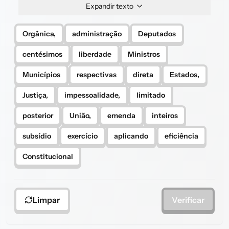
Expandir texto
Orgânica,
administração
Deputados
centésimos
liberdade
Ministros
Municípios
respectivas
direta
Estados,
Justiça,
impessoalidade,
limitado
posterior
União,
emenda
inteiros
subsídio
exercício
aplicando
eficiência
Constitucional
Limpar
Verificar