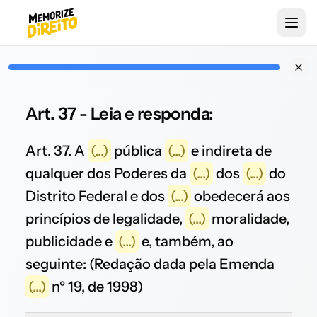
Art. 37 - Leia e responda:
Art. 37. A
(...)
pública
(...)
e indireta de
qualquer dos Poderes da
(...)
dos
(...)
do
Distrito Federal e dos
(...)
obedecerá aos
princípios de legalidade,
(...)
moralidade,
publicidade e
(...)
e, também, ao
seguinte: (Redação dada pela Emenda
(...)
nº 19, de 1998)