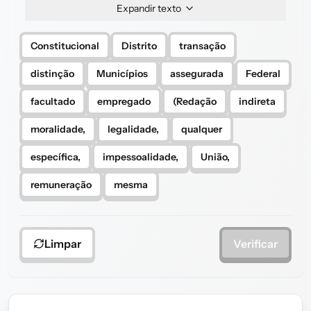
Expandir texto
Constitucional
Distrito
transação
distinção
Municípios
assegurada
Federal
facultado
empregado
(Redação
indireta
moralidade,
legalidade,
qualquer
específica,
impessoalidade,
União,
remuneração
mesma
Limpar
Verificar