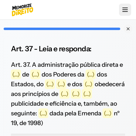
Art. 37 - Leia e responda:
Art. 37. A administração pública direta e
(...)
de
(...)
dos Poderes da
(...)
dos
Estados, do
(...)
(...)
e dos
(...)
obedecerá
aos princípios de
(...)
(...)
(...)
publicidade e eficiência e, também, ao
seguinte:
(...)
dada pela Emenda
(...)
nº
19, de 1998)