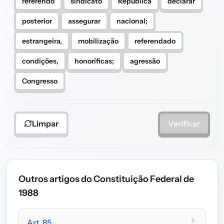
referendo
sindicato
República
declarar
posterior
assegurar
nacional;
estrangeira,
mobilização
referendado
condições,
honoríficas;
agressão
Congresso
Limpar
Verificar
Outros artigos do Constituição Federal de
1988
Art. 85