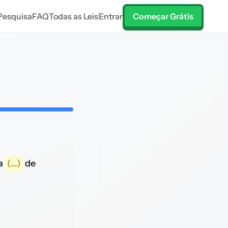
Pesquisa
FAQ
Todas as Leis
Entrar
Começar Grátis
 a
(...)
de