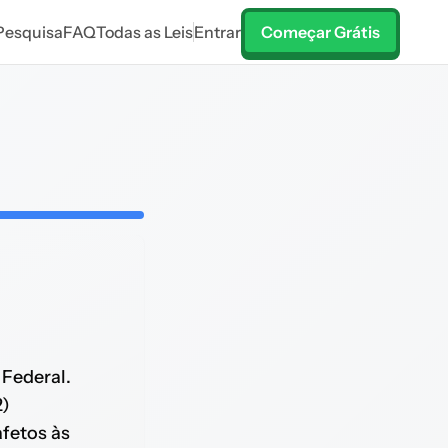
Pesquisa
FAQ
Todas as Leis
Entrar
Começar Grátis
 Federal.
2)
fetos às