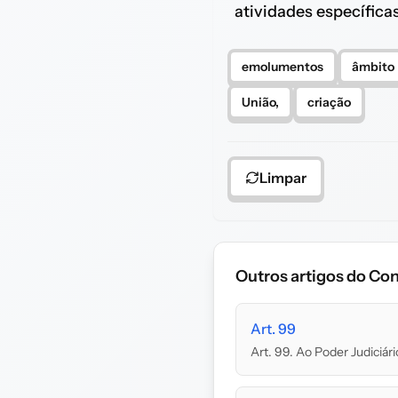
atividades específica
emolumentos
âmbito
União,
criação
Limpar
Outros artigos do Con
Art. 99
Art. 99. Ao Poder Judiciário