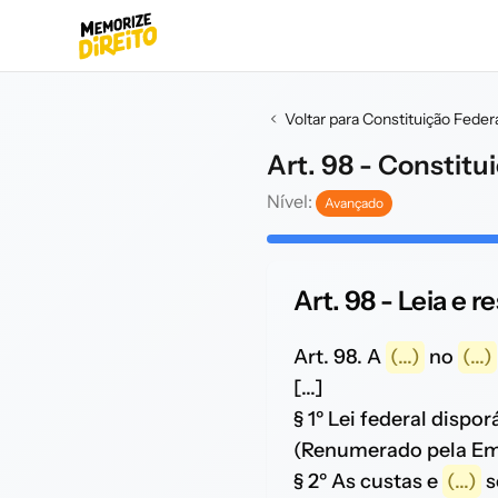
Voltar para Constituição Feder
Art. 98 - Constitu
Nível:
Avançado
Art. 98 - Leia e 
Art. 98. A
(...)
no
(...)
[...]
§ 1º Lei federal dispo
(Renumerado pela Eme
§ 2º As custas e
(...)
s