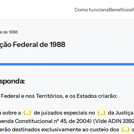
Como funciona
Benefícios
al de 1988
ição Federal de 1988
responda:
Federal e nos Territórios, e os Estados criarão:
rá sobre a
(...)
de juizados especiais no
(...)
da Justiça
nda Constitucional nº 45, de 2004) (Vide ADIN 339
erão destinados exclusivamente ao custeio dos
(...)
a