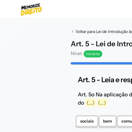
Voltar para Lei de Introdução à
Art. 5 - Lei de Int
Nível:
Iniciante
Art. 5 - Leia e re
Art. 5o Na aplicação d
do
(...)
(...)
sociais
bem
comu